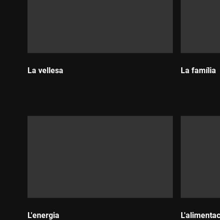
La vellesa
La família
Durada:
Durada:
L'energia
L'alimentac