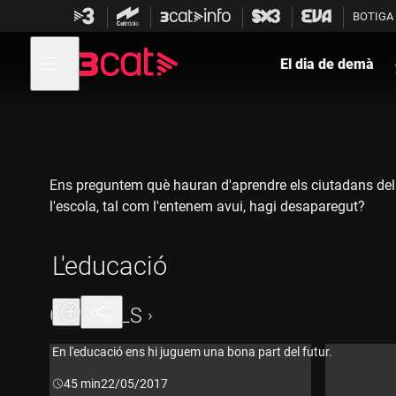
Anar
Anar
BOTIGA
a
al
la
contingut
Obre
navegació
menú
El dia de demà
de
principal
navegació
Ens preguntem què hauran d'aprendre els ciutadans del 20
l'escola, tal com l'entenem avui, hagi desaparegut?
L'educació
CAPÍTOLS
En l'educació ens hi juguem una bona part del futur.
Durada:
45 min
22/05/2017