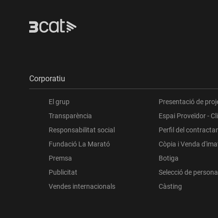
Corporatiu
El grup
Presentació de proj
Transparència
Espai Proveïdor - Cl
Responsabilitat social
Perfil del contracta
Fundació La Marató
Còpia i Venda d'im
Premsa
Botiga
Publicitat
Selecció de persona
Vendes internacionals
Càsting