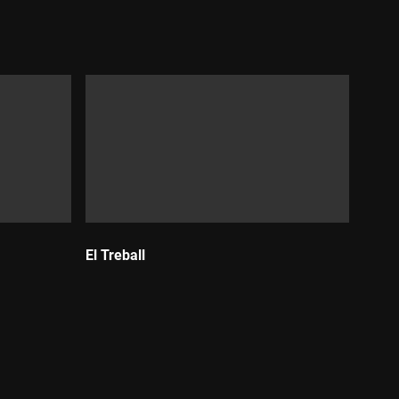
Durada:
El Treball
Durada: