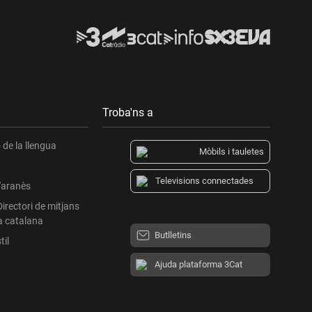
Troba'ns a
de la llengua
Mòbils i tauletes
Televisions connectades
l'aranès
Directori de mitjans
a catalana
Butlletins
til
Ajuda plataforma 3Cat