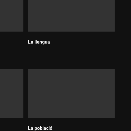
La llengua
Durada:
La població