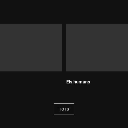
Durada:
Els humans
Durada:
TOTS