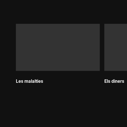
Durada:
Durada:
Les malalties
Els diners
Durada:
Durada: