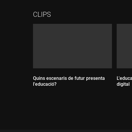
CLIPS
Quins escenaris de futur presenta
L'educa
l'educació?
digital
Durada:
Dur