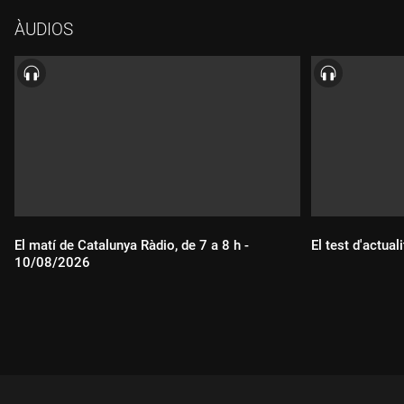
més una tercera d'opcional.
ÀUDIOS
El matí de Catalunya Ràdio, de 7 a 8 h -
El test d'actual
10/08/2026
Durada:
Durada: