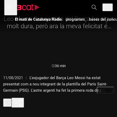
Anar
Anar
Obre
menú
a
al
de
la
contingut
navegació
navegació
Leo Messi: "La sortida del Barça ha sigut
El matí de Catalunya Ràdio
programes
bases del concur
principal
molt dura, però ara la meva felicitat és
enorme"
Durada:
36 min
11/08/2021
L'exjugador del Barça Leo Messi ha estat
presentat com a nou integrant de la plantilla del París Saint-
Germain (PSG). L'astre argentí ha fet la primera roda de premsa
…
Més
com a jugador de l'equip francès acompanyat pel president del
PSG, Nasser al-Khelaïfi. Messi ha reconegut que la sortida del
Barça ha sigut dura, però que espera ser feliç a la capital
francesa. El jugador argentí ha signat per a dues temporades,