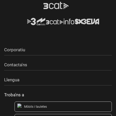
Corporatiu
Contacta'ns
Llengua
Troba'ns a
Mòbils i tauletes