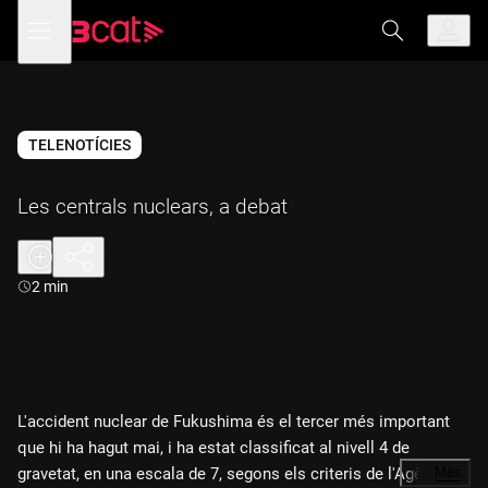
Anar
Anar
Obre
menú
a
al
de
la
contingut
navegació
navegació
principal
TELENOTÍCIES
Les centrals nuclears, a debat
Durada:
2 min
L'accident nuclear de Fukushima és el tercer més important
que hi ha hagut mai, i ha estat classificat al nivell 4 de
gravetat, en una escala de 7, segons els criteris de l'Agència
…
Més