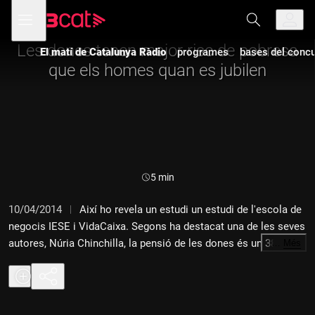
Anar
Anar
Obre
menú
a
al
de
la
contingut
navegació
navegació
Les dones tenen major risc de pobresa
El matí de Catalunya Ràdio
programes
bases del concur
principal
que els homes quan es jubilen
Durada:
5 min
10/04/2014
Així ho revela un estudi un estudi de l'escola de
negocis IESE i VidaCaixa. Segons ha destacat una de les seves
autores, Núria Chinchilla, la pensió de les dones és un 38 per
…
Més
cent inferior a la dels homes, segons aquest informe. Això
s'explica perquè les dones dediquen més temps als fills i a la
família, acaben treballant menys anys o amb jornada reduïda,
això vol dir menys diners i menys pensió quan es jubilen. Les