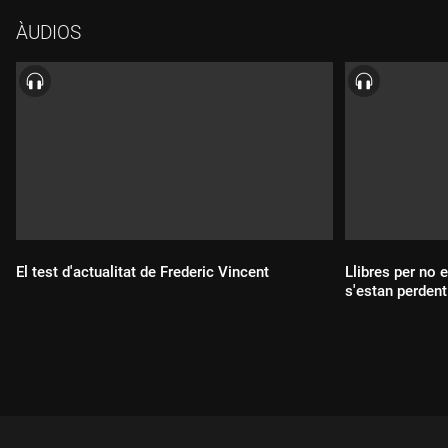
dones espanyoles han cotitzat de mitjana 13 anys, la més baixa
ÀUDIOS
d'Europa.
El test d'actualitat de Frederic Vincent
Llibres per no 
s'estan perdent
Durada:
Durada: