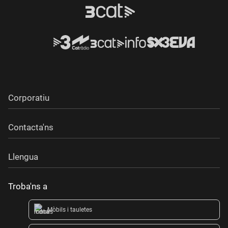
Corporatiu
Contacta'ns
Llengua
Troba'ns a
Mòbils i tauletes