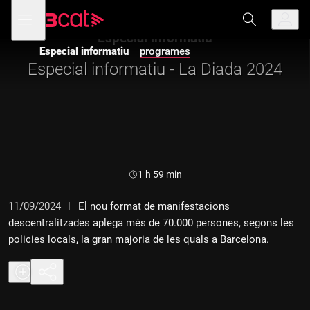
Anar
Anar
Obre
menú
a
al
de
la
contingut
Especial informatiu
navegació
navegació
Especial informatiu
programes
principal
Especial informatiu - La Diada 2024
Durada:
1 h 59 min
11/09/2024
El nou format de manifestacions
descentralitzades aplega més de 70.000 persones, segons les
policies locals, la gran majoria de les quals a Barcelona.