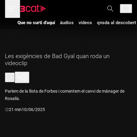
Anar
Anar
Obre
menú
a
al
de
la
contingut
navegació
navegació
Que no surti d'aquí
àudios
vídeos
qnsda al descobert
principal
Les exigències de Bad Gyal quan roda un
videoclip
Parlem de la llista de Forbes i comentem el canvi de mànager de
Rosalía.
Durada:
21 min
10/06/2025