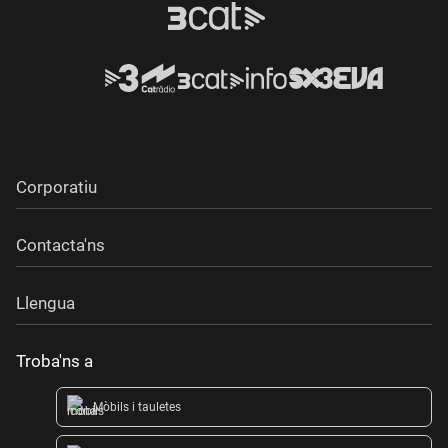
Corporatiu
Contacta'ns
Llengua
Troba'ns a
Mòbils i tauletes