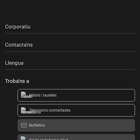
Corporatiu
Contacta'ns
Llengua
Troba'ns a
Mòbils i tauletes
Televisions connectades
Butlletins