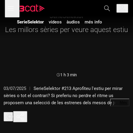
Anar
Anar
Obre
menú
a
al
de
la
contingut
SerieSelektor
navegació
navegació
SerieSelektor
vídeos
àudios
més info
principal
Les millors sèries per veure aquest estiu
Durada:
1 h 3 min
03/07/2025
SerieSelektor #213 Aprofiteu l'estiu per mirar
sèries o tot el contrari? Si preferiu no perdre el ritme us
proposem una selecció de les estrenes dels mesos de juliol i
…
Més
agost. Una de les nostres apostes és "Fúria" (HBO Max), però
n'hi ha moltes més. Bones vacances!