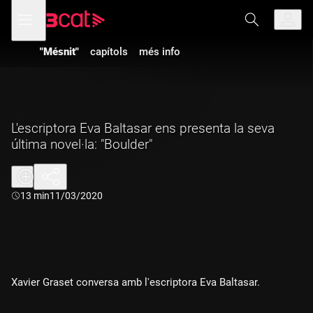
Anar
Anar
Obre
menú
a
al
de
la
contingut
navegació
navegació
"Mésnit"
capítols
més info
principal
L'escriptora Eva Baltasar ens presenta la seva
última novel·la: "Boulder"
Durada:
13 min
11/03/2020
Xavier Graset conversa amb l'escriptora Eva Baltasar.