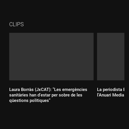
CLIPS
Laura Borràs (JxCAT): "Les emergències
La periodista El
sanitàries han d'estar per sobre de les
l'Anuari Media.c
qüestions polítiques"
Durada:
Durada: