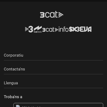
Corporatiu
Contacta'ns
Llengua
Troba'ns a