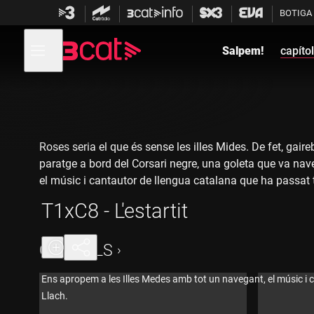
Anar
Anar
BOTIGA
a
al
la
contingut
Obre
navegació
menú
Salpem!
capíto
de
principal
navegació
Roses seria el que és sense les illes Mides. De fet, gair
paratge a bord del Corsari negre, una goleta que va nave
el músic i cantautor de llengua catalana que ha passat t
T1xC8 - L'estartit
CAPÍTOLS
Ens apropem a les Illes Medes amb tot un navegant, el músic i 
Llach.