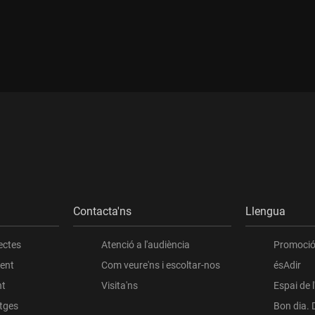
:
Durada:
Contacta'ns
Llengua
ectes
Atenció a l'audiència
Promoció 
ient
Com veure'ns i escoltar-nos
ésAdir
nt
Visita'ns
Espai de 
atges
Bon dia. 