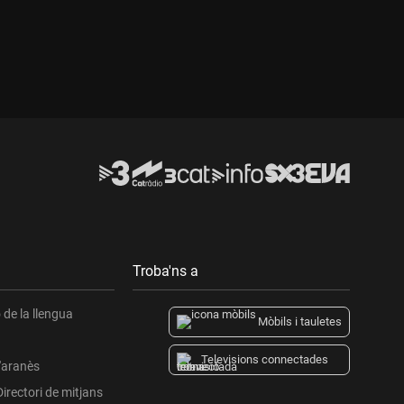
Troba'ns a
de la llengua
Mòbils i tauletes
Televisions connectades
l'aranès
Directori de mitjans