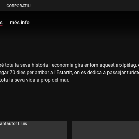
CORPORATIU
ls
més info
ebé tota la seva història i economia gira entorn aquest arxipèlag, 
gar 70 dies per arribar a l'Estartit, on es dedica a passejar tur
ota la seva vida a prop del mar.
cantautor Lluís