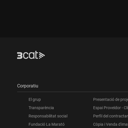
Durada:
Durada
Corporatiu
El grup
Presentació de proj
Transparència
Espai Proveïdor - Cl
Responsabilitat social
Perfil del contracta
Fundació La Marató
Còpia i Venda d'im