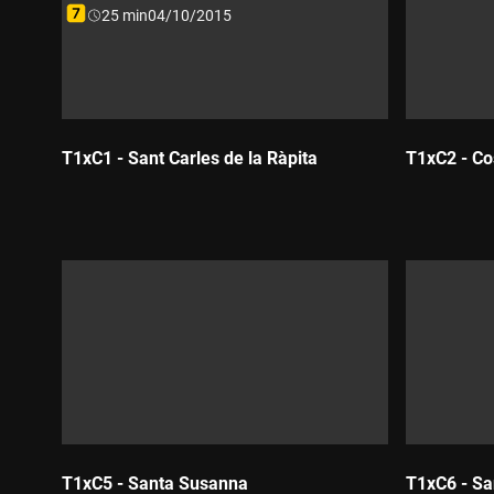
Durada:
25 min
04/10/2015
T1xC1 - Sant Carles de la Ràpita
T1xC2 - Co
Durada:
Durada
T1xC5 - Santa Susanna
T1xC6 - Sa