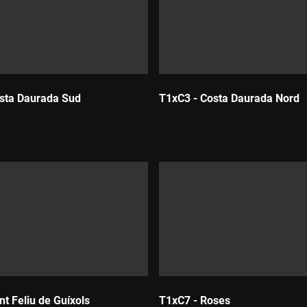
sta Daurada Sud
T1xC3 - Costa Daurada Nord
:
Durada:
nt Feliu de Guíxols
T1xC7 - Roses