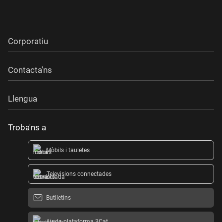
Corporatiu
Contacta'ns
Llengua
Troba'ns a
Mòbils i tauletes
Televisions connectades
Butlletins
Ajuda plataforma 3Cat