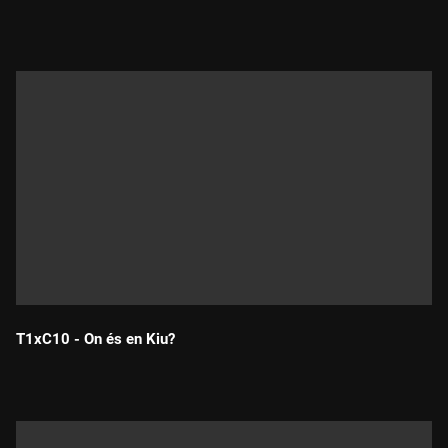
Durada:
T1xC10 - On és en Kiu?
Durada: