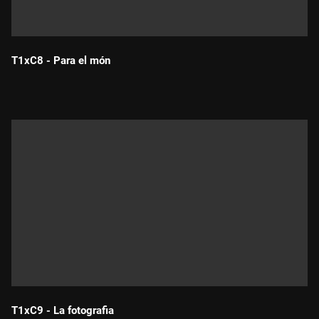
T1xC8 - Para el món
Durada:
T1xC9 - La fotografia