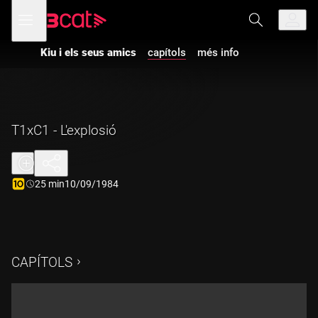
Anar
Anar
Obre
menú
a
al
de
la
contingut
navegació
navegació
Kiu i els seus amics
capítols
més info
principal
T1xC1 - L'explosió
Durada:
25 min
10/09/1984
CAPÍTOLS