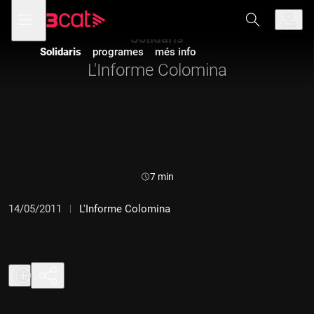
Anar
Anar
Obre
menú
a
al
de
la
contingut
Solidaris
navegació
navegació
Solidaris
programes
més info
principal
L'Informe Colomina
Durada:
7 min
14/05/2011
L'Informe Colomina