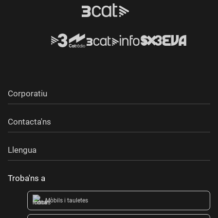
Corporatiu
Contacta'ns
Llengua
Troba'ns a
Mòbils i tauletes