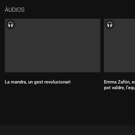
ÀUDIOS
La mandra, un gest revolucionari
Emma Zafón, es
pot va
Durada:
Durada: