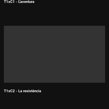
T1xC1 - L'aventura
Durada:
T1xC2 - La resistència
Durada: