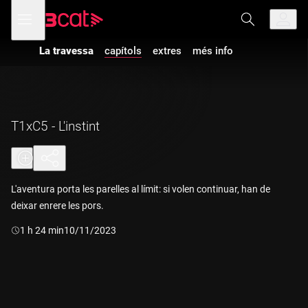
Anar
Anar
Obre
menú
a
al
de
la
contingut
navegació
navegació
La travessa
capítols
extres
més info
principal
T1xC5 - L'instint
L'aventura porta les parelles al límit: si volen continuar, han de
deixar enrere les pors.
Durada:
1 h 24 min
10/11/2023