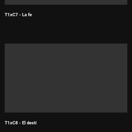
T1xC7 - La fe
Durada:
T1xC8 - El destí
Durada: