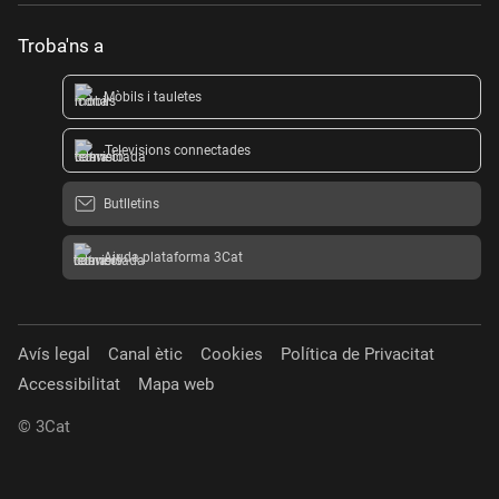
Troba'ns a
Mòbils i tauletes
Televisions connectades
Butlletins
Ajuda plataforma 3Cat
Avís legal
Canal ètic
Cookies
Política de Privacitat
Accessibilitat
Mapa web
© 3Cat