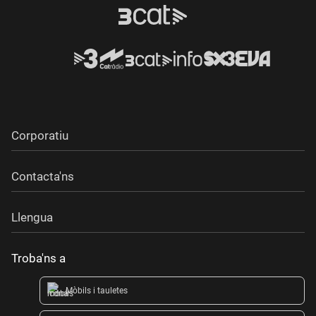
Corporatiu
Contacta'ns
Llengua
Troba'ns a
Mòbils i tauletes