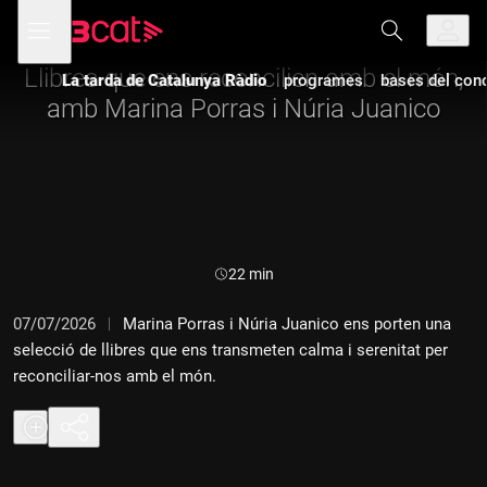
Anar
Anar
Obre
menú
a
al
de
la
contingut
navegació
navegació
Llibres que ens reconcilien amb el món,
La tarda de Catalunya Ràdio
programes
bases del con
principal
amb Marina Porras i Núria Juanico
Durada:
22 min
07/07/2026
Marina Porras i Núria Juanico ens porten una
selecció de llibres que ens transmeten calma i serenitat per
reconciliar-nos amb el món.