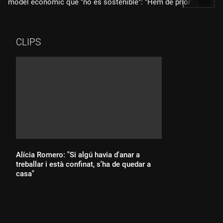
model econòmic que "no és sostenible": "Hem de prioritzar la
…
Més
sobirania alimentària i els pagesos."
CLIPS
Alícia Romero: "Si algú havia d'anar a
treballar i està confinat, s'ha de quedar a
casa"