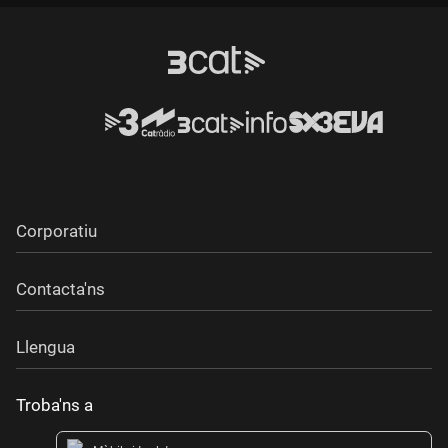
Durada:
Corporatiu
Contacta'ns
Llengua
Troba'ns a