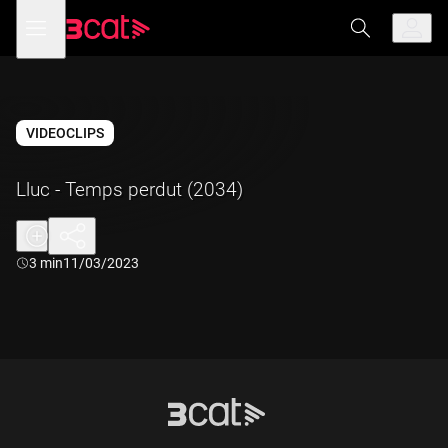
Anar
Anar
Obre
menú
a
al
de
la
contingut
navegació
navegació
principal
VIDEOCLIPS
Lluc - Temps perdut (2034)
Durada:
3 min
11/03/2023