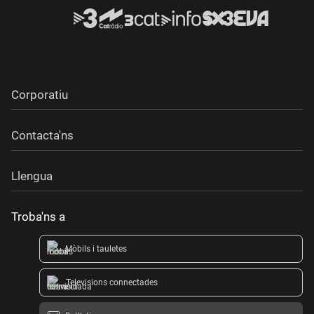
Corporatiu
Contacta'ns
Llengua
Troba'ns a
Mòbils i tauletes
Televisions connectades