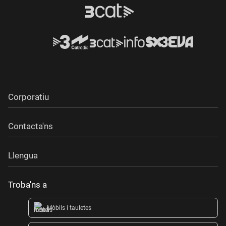
Corporatiu
Contacta'ns
Llengua
Troba'ns a
Mòbils i tauletes