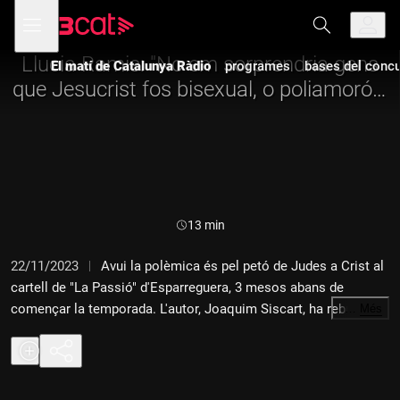
Anar
Anar
Obre
menú
a
al
de
la
contingut
navegació
navegació
Llucia Ramis: "No em sorprendria gens
El matí de Catalunya Ràdio
programes
bases del concur
principal
que Jesucrist fos bisexual, o poliamorós.
I no passaria res"
Durada:
13 min
22/11/2023
Avui la polèmica és pel petó de Judes a Crist al
cartell de "La Passió" d'Esparreguera, 3 mesos abans de
començar la temporada. L'autor, Joaquim Siscart, ha rebut
…
Més
crítiques homòfobes al seu cartell. L'acusen de falta de
respecte, blasfèmia i mal gust. L'autor s'ha defensat dient que
no s'ha inventat res, que surt al Nou Testament. Llucia Ramis i
Samanta Villar defensen que l'art ha de provocar i que no té per