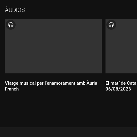
què agradar a tothom.
ÀUDIOS
Viatge musical per l'enamorament amb Àuria
El matí de Cata
Franch
06/08/2026
Durada:
Durada: