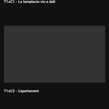
T1xC1 - La temptacio viu a dalt
Durada:
T1xC2 - L'apartament
Durada: