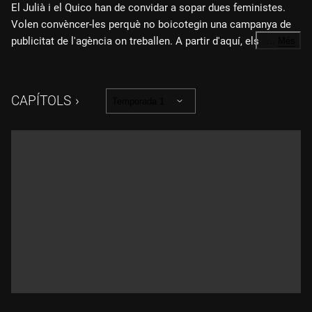
El Julià i el Quico han de convidar a sopar dues feministes.
Volen convèncer-les perquè no boicotegin una campanya de
publicitat de l'agència on treballen. A partir d'aquí, els
…
Més
malentesos se succeeixen.
CAPÍTOLS
Temporada 1