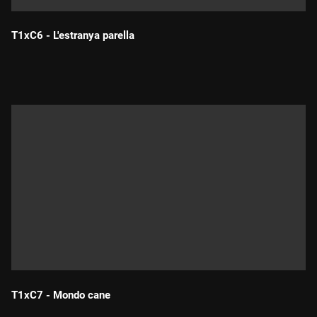
T1xC6 - L'estranya parella
Durada:
T1xC7 - Mondo cane
Durada: