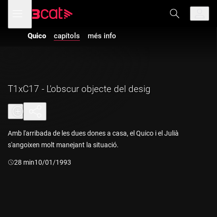
Anar
Anar
Obre
menú
a
al
de
la
contingut
navegació
navegació
Quico
capítols
més info
principal
T1xC17 - L'obscur objecte del desig
Amb l'arribada de les dues dones a casa, el Quico i el Julià
s'angoixen molt manejant la situació.
Durada:
28 min
10/01/1993