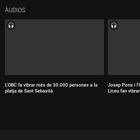
Shaham, mezzosoprano; Andrei Danilov, tenor, i Dmitry
ÀUDIOS
Belosselskiy, baix; amb l'Orfeó Català i l'OBC, dirigida per
Ludovic Morlot.Comentaris: Joan Vives
L'OBC fa vibrar més de 30.000 persones a la
Josep Pons i l'
platja de Sant Sebastià
Liceu fan vibrar
Durada:
Durada: