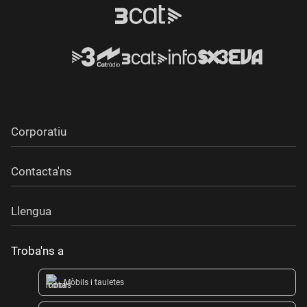
Corporatiu
Contacta'ns
Llengua
Troba'ns a
Mòbils i tauletes