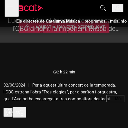
Anar
Anar
Obre
menú
Els directes de Catalunya Música
a
al
de
la
contingut
navegació
navegació
Ludovic Morlot tanca la temporada de
Els directes de Catalunya Música
programes
més info
principal
AQUEST ÀUDIO ESTÀ DESPUBLICAT
l'OBC dirigint la imponent Missa de
Rèquiem de Giuseppe Verdi
Durada:
2 h 22 min
02/06/2024
Per a aquest últim concert de la temporada,
l'OBC estrena l'obra "Tres elegies", per a baríton i orquestra,
que L'Audiori ha encarregat a tres compositors destacats del
…
Més
panorama actual de casa nostra com són Raquel García-
Tomás, Joan Magrané i Octavi Rumbau. I com a final de festa,
la imponent Missa de Rèquiem de Giuseppe Verdi amb la
participació dels solistes Joyce El-Khoury, soprano; Rinat