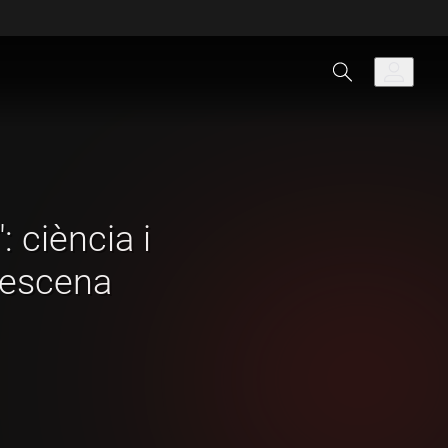
: ciència i
 escena