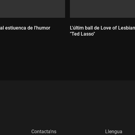
tal estiuenca de l'humor
L'últim ball de Love of Lesbian 
"Ted Lasso"
:
Durada:
Contacta'ns
Llengua