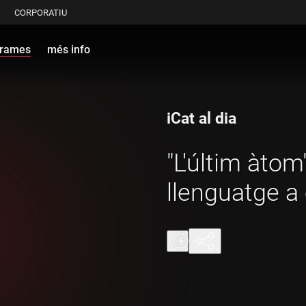
CORPORATIU
grames
més info
iCat al dia
"L'últim àtom"
llenguatge a