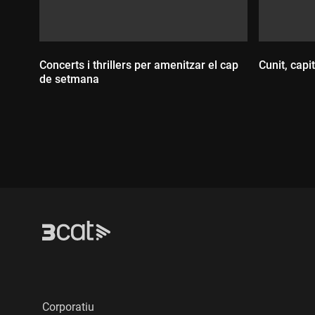
Concerts i thrillers per amenitzar el cap
Cunit, capi
de setmana
Durada
Durada:
Corporatiu