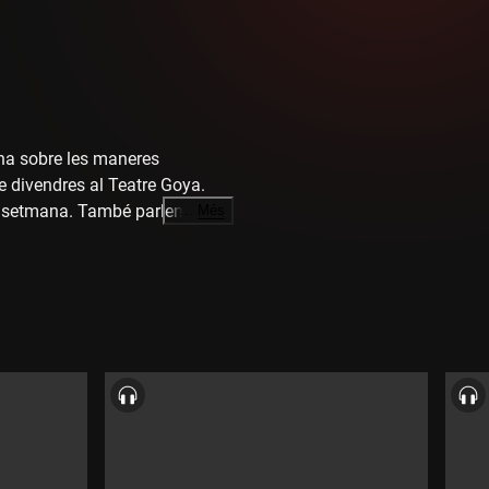
iona sobre les maneres
de divendres al Teatre Goya.
 la setmana. També parlem del
…
Més