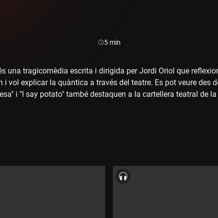
Durada:
5 min
és una tragicomèdia escrita i dirigida per Jordi Oriol que reflex
i vol explicar la quàntica a través del teatre. Es pot veure des 
mesa" i "I say potato" també destaquen a la cartellera teatral de
t per un estudi barceloní.