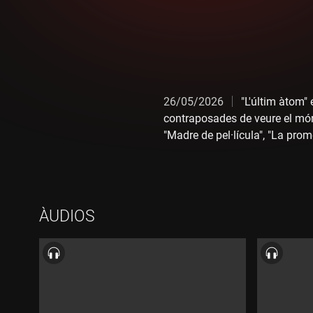
26/05/2026
"L'últim àtom" 
contraposades de veure el món 
"Madre de pel·lícula", "La pro
nou videojoc de James Bond, fe
ÀUDIOS