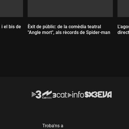
i el bis de
Èxit de públic: de la comèdia teatral
L'ago
"Angle mort", als rècords de Spider-man
direc
D
Durada:
Troba'ns a