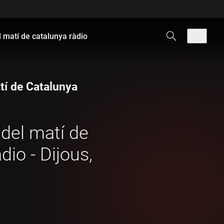
l matí de catalunya ràdio
atí de Catalunya
 del matí de
io - Dijous,