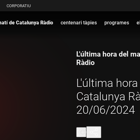
CORPORATIU
 matí de Catalunya Ràdio
centenari tàpies
programes
e
L'última hora del m
Ràdio
L'última hora
Catalunya Ràd
20/06/2024