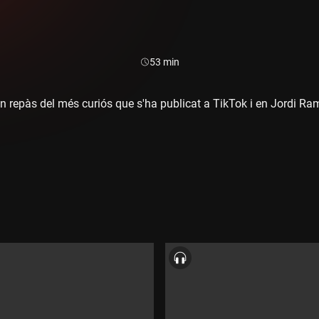
Durada:
53 min
 un repàs del més curiós que s'ha publicat a TikTok i en Jordi R