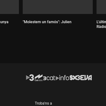
lunya
"Molestem un famós": Julien
L'últ
Ràdio
Durada:
D
Troba'ns a