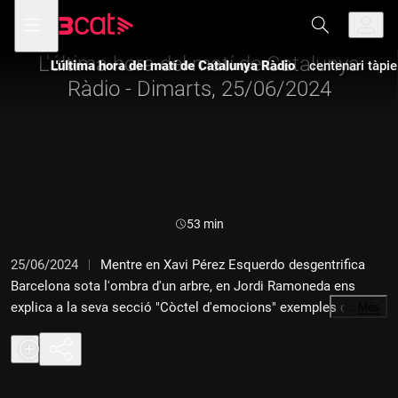
Anar
Anar
Obre
menú
L'última hora del matí de Catalunya Ràdio
a
al
de
la
contingut
navegació
navegació
L'última hora del matí de Catalunya
L'última hora del matí de Catalunya Ràdio
centenari tàpi
principal
Ràdio - Dimarts, 25/06/2024
Durada:
53 min
25/06/2024
Mentre en Xavi Pérez Esquerdo desgentrifica
Barcelona sota l'ombra d'un arbre, en Jordi Ramoneda ens
explica a la seva secció "Còctel d'emocions" exemples de gent
…
Més
enfadada i emocionada.