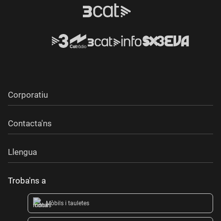
Corporatiu
Contacta'ns
Llengua
Troba'ns a
Mòbils i tauletes