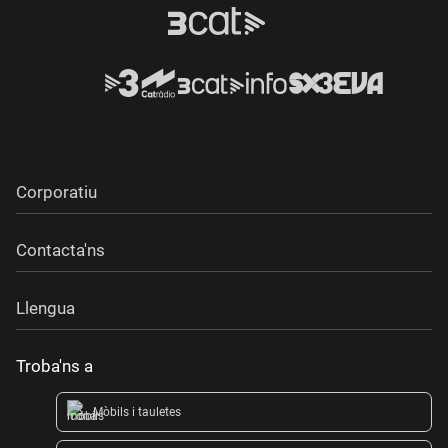
Corporatiu
Contacta'ns
Llengua
Troba'ns a
Mòbils i tauletes