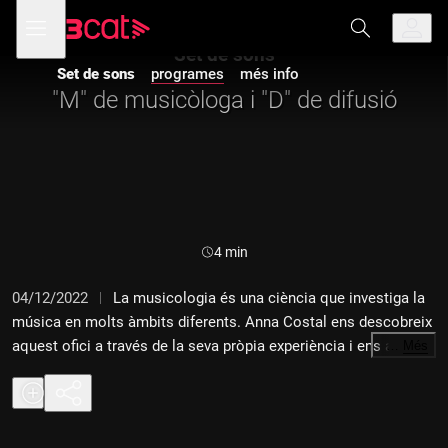
Anar
Anar
Obre
menú
a
al
de
la
contingut
Set de sons
navegació
navegació
Set de sons
programes
més info
principal
"M" de musicòloga i "D" de difusió
Durada:
4 min
04/12/2022
La musicologia és una ciència que investiga la
música en molts àmbits diferents. Anna Costal ens descobreix
aquest ofici a través de la seva pròpia experiència i ens apunta
…
Més
al Diccionari de sons una de les seves paraules
imprescindibles: difusió.