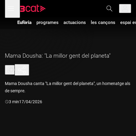
Anar
Anar
Obre
menú
a
al
de
la
contingut
navegació
navegació
Eufòria
programes
actuacions
les cançons
espai e
principal
Mama Dousha: "La millor gent del planeta"
Mama Dousha canta "La millor gent del planeta", un homenatge als
de sempre.
Durada:
3 min
17/04/2026