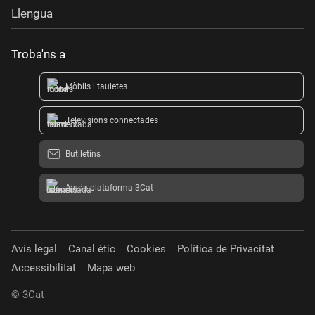
Llengua
Troba'ns a
Mòbils i tauletes
Televisions connectades
Butlletins
Ajuda plataforma 3Cat
Avís legal
Canal ètic
Cookies
Política de Privacitat
Accessibilitat
Mapa web
© 3Cat