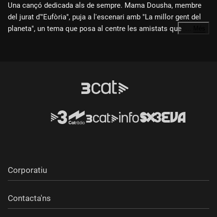
Una cançó dedicada als de sempre. Mama Dousha, membre
del jurat d'"Eufòria", puja a l'escenari amb "La millor gent del
planeta", un tema que posa al centre les amistats que
…
Més
aguanten, les que hi són en els moments bons i en els no tan
bons.
Corporatiu
Contacta'ns