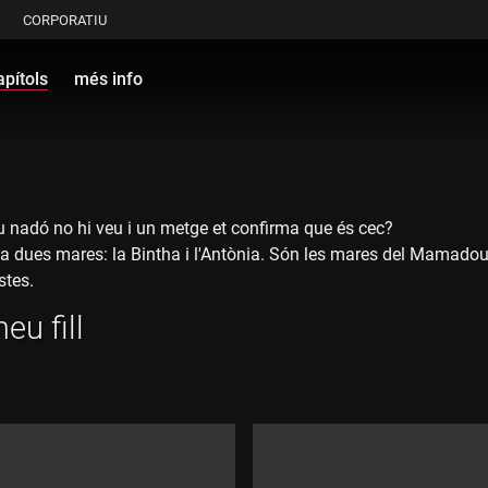
CORPORATIU
apítols
més info
eu nadó no hi veu i un metge et confirma que és cec?
a dues mares: la Bintha i l'Antònia. Són les mares del Mamadou 
stes.
s seus fills i els hem acompanyat a l'escola de l'ONCE.
u fill