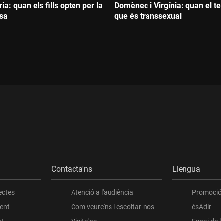
ia: quan els fills opten per la
Domènec i Virgínia: quan el teu 
osa
que és transsexual
Durada:
Contacta'ns
Llengua
ectes
Atenció a l'audiència
Promoció 
ient
Com veure'ns i escoltar-nos
ésAdir
nt
Visita'ns
Espai de 