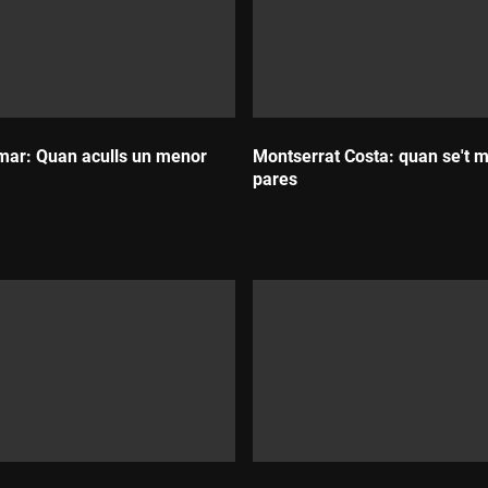
ar: Quan aculls un menor
Montserrat Costa: quan se't m
pares
Durada: