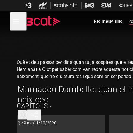
Anar
Anar
BOTIGA
a
al
la
contingut
Obre
navegació
menú
Els meus fills
c
Vés a la versió
de
principal
amb
navegació
audiodescripció
de
Els meus
fills
-
Mamadou
Dambelle: quan
el meu fill neix
cec
Què et deu passar per dins quan tu ja sospites que el t
Hem anat a Olot per saber com van rebre aquesta notíci
naixement, que no els atura res i que somien ser periodi
Amb la Binta i l'Antonia hem parlat de com veuen ara el
Mamadou Dambelle: quan el me
neix cec
CAPÍTOLS
Durada:
49 min
11/10/2020