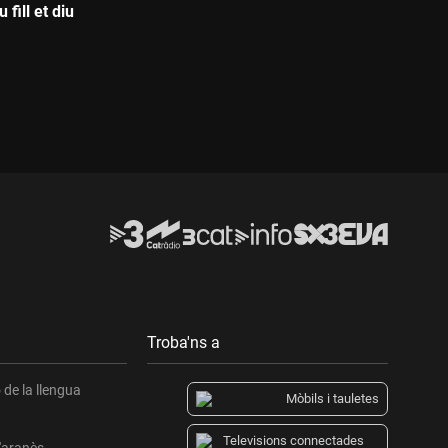
fill et diu
Troba'ns a
de la llengua
Mòbils i tauletes
Televisions connectades
l'aranès