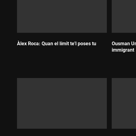
Àlex Roca: Quan el límit te'l poses tu
Ousman Um
immigrant
Durada:
Durada: