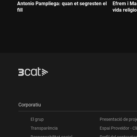
Antonio Pampliega: quan et segresten el
Efrem i Mar
fill
vida religi
Durada:
Durada:
Corporatiu
El grup
Presentació de proj
Transparència
Espai Proveïdor - Cl
Responsabilitat social
Perfil del contracta