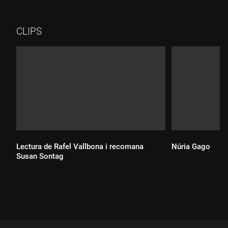
síndrome de Guillain-Barré, que el va fer estar 42 dies
paralitzat, i després va haver d'anar recuperant, a poc a poc, la
parla i el moviment. La novel·la parteix d'aquesta malaltia i
CLIPS
ens vol fer reflexionar sobre la pròpia existència.
Lectura de Rafel Vallbona i recomana
Núria Gago
Susan Sontag
Durada:
Durada: