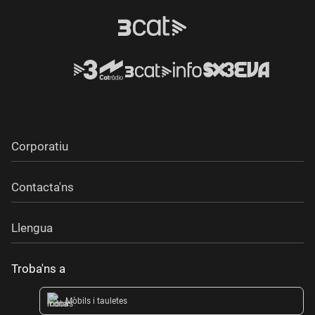
Corporatiu
Contacta'ns
Llengua
Troba'ns a
Mòbils i tauletes