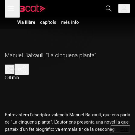
Anar
Anar
Obre
menú
a
al
de
la
contingut
navegació
navegació
Via llibre
capítols
més info
principal
Manuel Baixauli, "La cinquena planta"
Durada:
8 min
Entrevistem l'escriptor valencià Manuel Baixauli, que ens parla
de "La cinquena planta". L'autor ens presenta una novel·la que
parteix d'un fet biogràfic: va emmalaltir de la desconeguda
…
Més