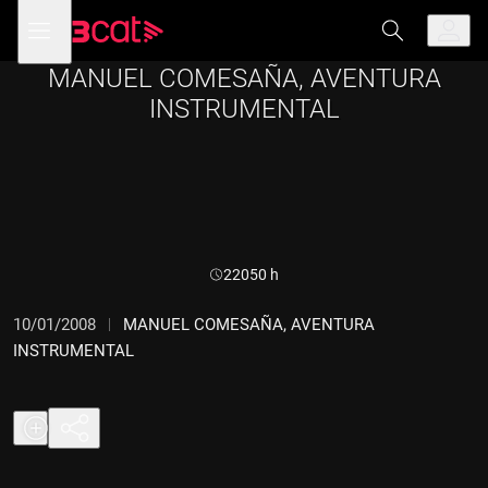
Anar
Anar
Obre
menú
a
al
de
la
contingut
navegació
navegació
MANUEL COMESAÑA, AVENTURA
principal
INSTRUMENTAL
Durada:
22050 h
10/01/2008
MANUEL COMESAÑA, AVENTURA
INSTRUMENTAL