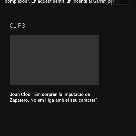
complexos". En aquest sentit, un incendi al Garraf, per
…
Més
exemple, pot acabar cremant al Maresme a través de
Collserola.
CLIPS
Joan Clos: "Em sorprèn la imputació de
Zapatero. No em lliga amb el seu caràcter"
Durada: