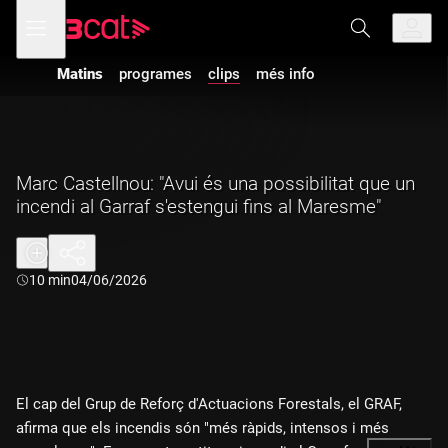
Anar
Anar
Obre
menú
a
al
de
la
contingut
navegació
navegació
Matins
programes
clips
més info
principal
Marc Castellnou: "Avui és una possibilitat que un
incendi al Garraf s'estengui fins al Maresme"
Durada:
10 min
04/06/2026
El cap del Grup de Reforç d'Actuacions Forestals, el GRAF,
afirma que els incendis són "més ràpids, intensos i més