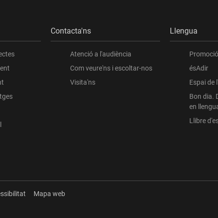
Contacta'ns
Llengua
ectes
Atenció a l'audiència
Promoció 
ient
Com veure'ns i escoltar-nos
ésAdir
nt
Visita'ns
Espai de 
atges
Bon dia. 
en llengu
Llibre d'es
l
ssibilitat
Mapa web