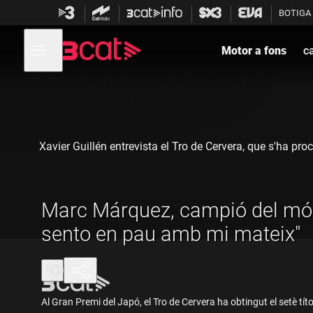
Anar
Anar
BOTIGA
a
al
la
contingut
Obre
navegació
menú
Motor a fons
ca
de
principal
navegació
Xavier Guillén entrevista el Tro de Cervera, que s'ha 
Marc Márquez, campió del mó
sento en pau amb mi mateix"
Al Gran Premi del Japó, el Tro de Cervera ha obtingut el setè tít