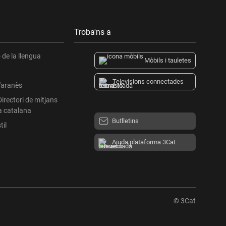
Troba'ns a
de la llengua
Mòbils i tauletes
Televisions connectades
l'aranès
Directori de mitjans
a catalana
Butlletins
til
Ajuda plataforma 3Cat
© 3Cat