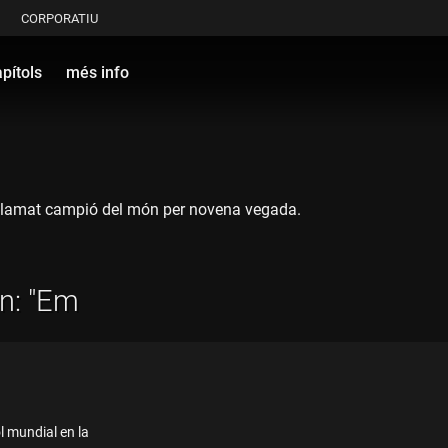
CORPORATIU
pítols
més info
proclamat campió del món per novena vegada.
n: "Em
ol mundial en la