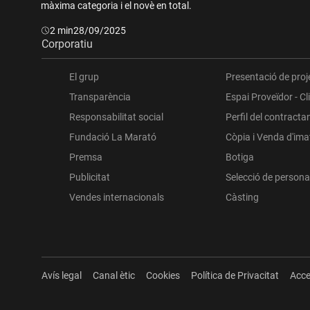
màxima categoria i el novè en total.
Durada:
2 min
28/09/2025
Corporatiu
El grup
Presentació de proj
Transparència
Espai Proveïdor - Cl
Responsabilitat social
Perfil del contracta
Fundació La Marató
Còpia i Venda d'im
Premsa
Botiga
Publicitat
Selecció de persona
Vendes internacionals
Càsting
Avís legal
Canal ètic
Cookies
Política de Privacitat
Acce