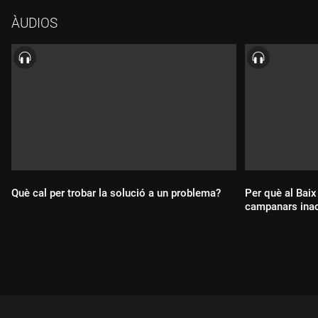
ÀUDIOS
Què cal per trobar la solució a un problema?
Per què al Bai
campanars ina
Durada:
Durada: