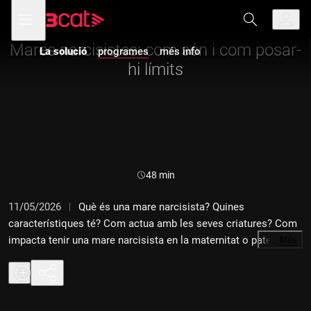
Anar
Anar
Obre
menú
a
al
de
la
contingut
navegació
navegació
Mares narcisistes: com són i com posar-
La solució
programes
més info
principal
hi límits
Durada:
48 min
11/05/2026
Què és una mare narcisista? Quines
característiques té? Com actua amb les seves criatures? Com
impacta tenir una mare narcisista en la maternitat o paternitat
…
Més
pròpia? Se'ls pot posar límits? Com podem saber si som
mares narcisistes? Hem trobat "La solució".