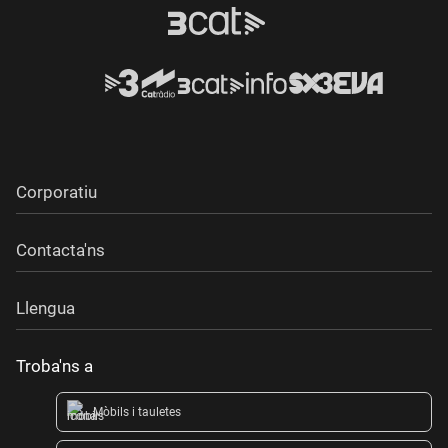
Corporatiu
Contacta'ns
Llengua
Troba'ns a
Mòbils i tauletes