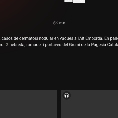
Durada:
9 min
 casos de dermatosi nodular en vaques a l'Alt Empordà. En par
Jordi Ginebreda, ramader i portaveu del Gremi de la Pagesia Catal