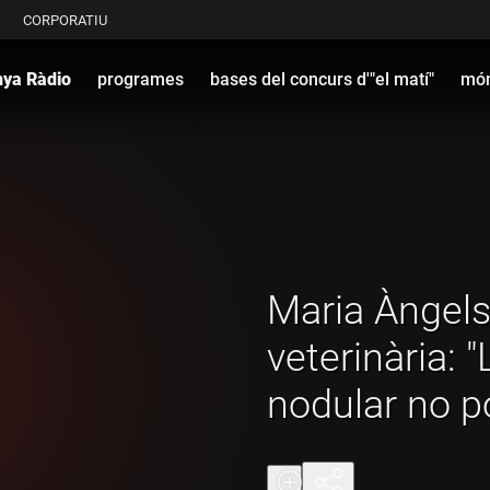
CORPORATIU
nya Ràdio
programes
bases del concurs d'"el matí"
món
Maria Àngels
veterinària: 
nodular no p
la carn ni a la