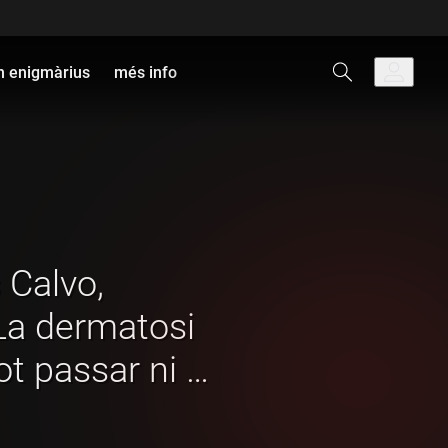
 enigmàrius
més info
 Calvo,
"La dermatosi
ot passar ni a
 llet"