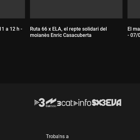
11 a 12 h -
Ruta 66 x ELA, el repte solidari del
El ma
moianès Enric Casacuberta
- 07/
Durada:
D
Troba'ns a