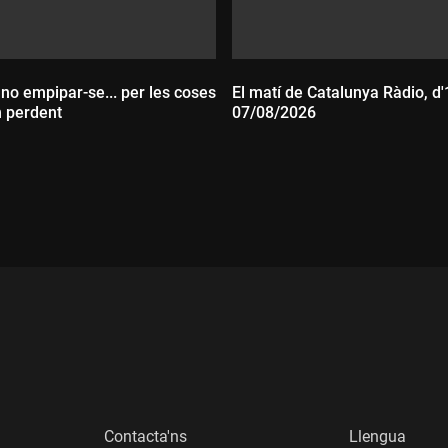
 no empipar-se... per les coses
El matí de Catalunya Ràdio, d'
n perdent
07/08/2026
:
Durada:
Contacta'ns
Llengua