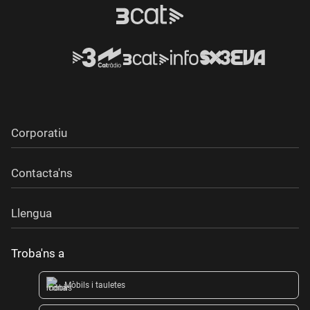
Corporatiu
Contacta'ns
Llengua
Troba'ns a
Mòbils i tauletes