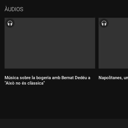
ÀUDIOS
Música sobre la bogeria amb Bernat Dedéu a
Napolitanes, un
"Això no és clàssica"
Durada:
Durada: