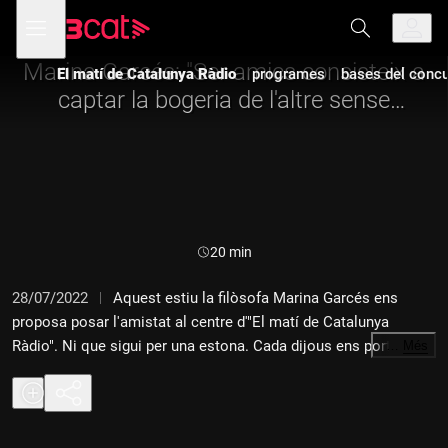
Anar
Anar
Obre
menú
a
al
de
la
contingut
navegació
navegació
Marina Garcés: "Ser amics consisteix a
El matí de Catalunya Ràdio
programes
bases del concur
principal
captar la bogeria de l'altre sense
capturar-la"
Durada:
20 min
28/07/2022
Aquest estiu la filòsofa Marina Garcés ens
proposa posar l'amistat al centre d'"El matí de Catalunya
Ràdio". Ni que sigui per una estona. Cada dijous ens porta
…
Més
idees, conceptes i autors per generar-nos reflexió a l'entorn del
valor ètic i polític de l'amistat avui en dia. En aquesta segona
entrega fa una reflexió a partir d'una cita del filòsof francès
Gilles Deleuze que diu: "L'amistat és la percepció d'un encant".