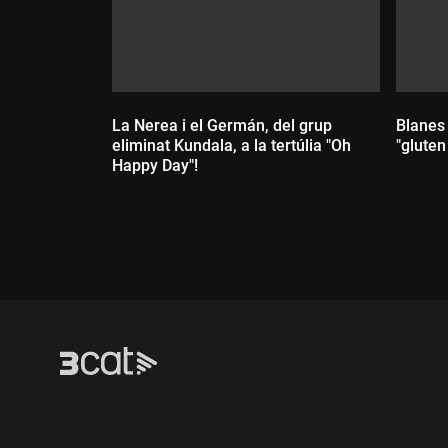
La Nerea i el Germán, del grup
Blanes 
eliminat Kundala, a la tertúlia "Oh
"gluten
Happy Day"!
Dur
Durada: