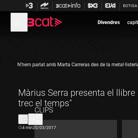
Anar
Anar
BOTIGA
a
al
la
contingut
Obre
navegació
menú
Divendres
capít
de
principal
navegació
N'hem parlat amb Marta Carreras des de la metal·listeria B
Màrius Serra presenta el llibre
trec el temps"
CLIPS
Durada:
4 min
20/03/2017