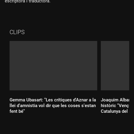
escriptora i traductora.
CLIPS
Gemma Ubasart: "Les crítiques d'Aznar a la
Joaquim Albared
llei d'amnistia vol dir que les coses s'estan
històric "Vençu
fent bé"
Catalunya del se
Durada:
Durada: