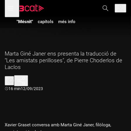
Anar
Anar
Obre
menú
a
al
de
la
contingut
navegació
navegació
"Mésnit"
capítols
més info
principal
Marta Giné Janer ens presenta la traducció de
"Les amistats perilloses", de Pierre Choderlos de
Laclos
Durada:
16 min
12/09/2023
Xavier Graset conversa amb Marta Giné Janer, filòloga,