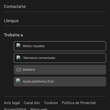
Contacta'ns
Llengua
Troba'ns a
Mòbils i tauletes
Televisions connectades
Butlletins
Ajuda plataforma 3Cat
Avís legal
Canal ètic
Cookies
Política de Privacitat
Accessibilitat
Mapa web