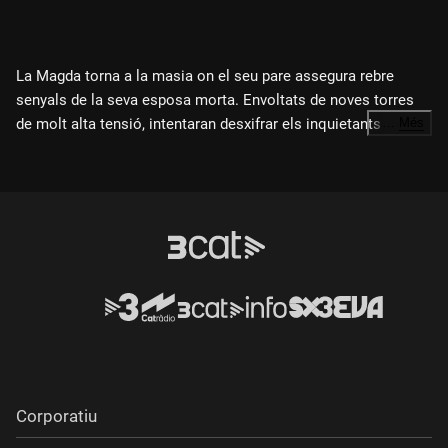
La Magda torna a la masia on el seu pare assegura rebre
senyals de la seva esposa morta. Envoltats de noves torres
de molt alta tensió, intentaran desxifrar els inquietants
…
Més
fenòmens paranormals.
Direcció i guió:
Joan Alamar
Producció:
Sistema del Solar Produccions SL
Intèrprets principals:
Joan Verdú, Pilu Fontán, Josep Riera,
Mamen García, Bruno Tamarit
Origen:
Castelló
Any
: 2025
Corporatiu