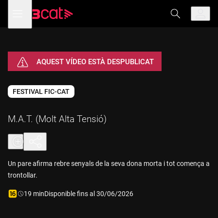
Anar
Anar
Obre
menú
a
al
de
la
contingut
navegació
navegació
principal
AQUEST VÍDEO ESTÀ DESPUBLICAT
FESTIVAL FIC-CAT
M.A.T. (Molt Alta Tensió)
Un pare afirma rebre senyals de la seva dona morta i tot comença a
trontollar.
Durada:
19 min
Disponible fins al 30/06/2026