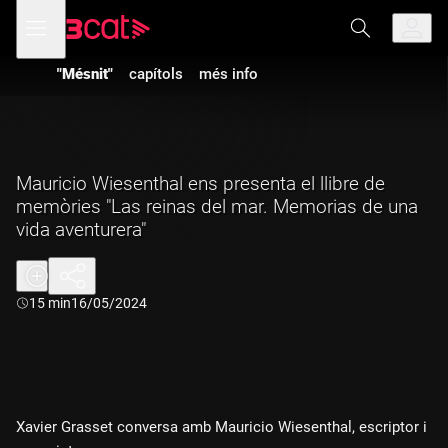
Anar
Anar
Obre
menú
a
al
de
la
contingut
navegació
navegació
"Mésnit"
capítols
més info
principal
Mauricio Wiesenthal ens presenta el llibre de
memòries "Las reinas del mar. Memorias de una
vida aventurera"
Durada:
15 min
16/05/2024
Xavier Grasset conversa amb Mauricio Wiesenthal, escriptor i