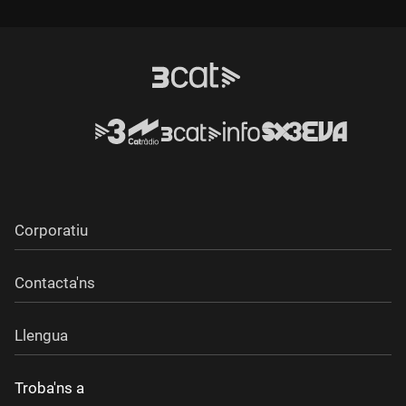
Durada:
Durada:
Corporatiu
Contacta'ns
Llengua
Troba'ns a