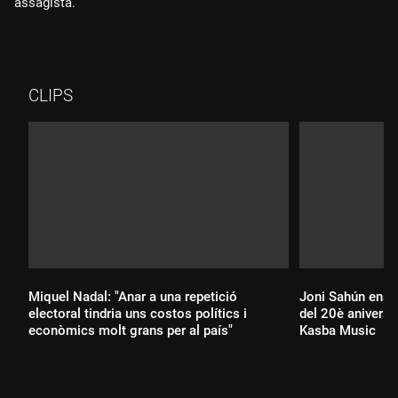
assagista.
CLIPS
Miquel Nadal: "Anar a una repetició
Joni Sahún ens
electoral tindria uns costos polítics i
del 20è aniversar
econòmics molt grans per al país"
Kasba Music