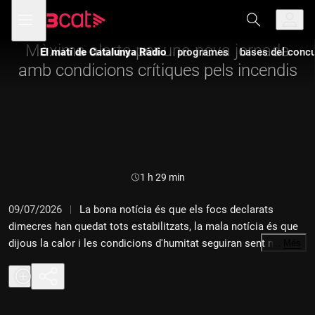
Anar
Anar
Obre
menú
a
al
de
la
contingut
navegació
navegació
Màxima alerta per una nova jornada
El matí de Catalunya Ràdio
programes
bases del concur
principal
amb condicions crítiques pels incendis
Durada:
1 h 29 min
09/07/2026
La bona notícia és que els focs declarats
dimecres han quedat tots estabilitzats, la mala notícia és que
dijous la calor i les condicions d'humitat seguiran sent molt
…
Més
perilloses. En parlem amb els agents rurals i ho analitzem amb
el Jofre Llombart, l'Assumpta Escarp, l'Ignacio Rigau i el Jordi
Mir.