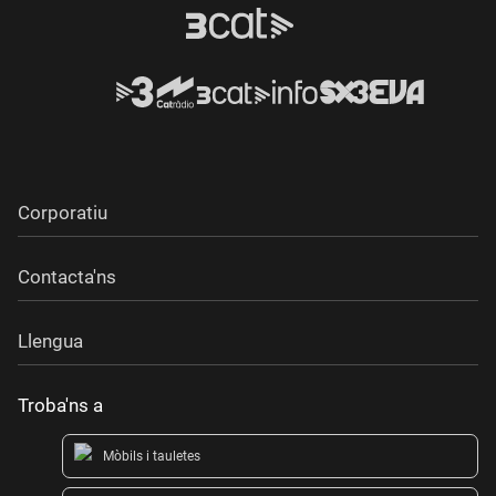
Corporatiu
Contacta'ns
Llengua
Troba'ns a
Mòbils i tauletes