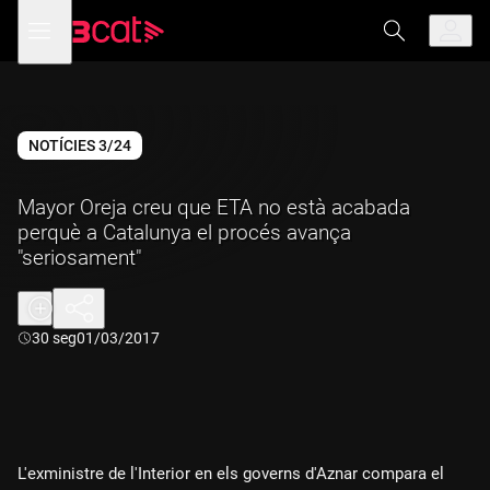
Anar
Anar
Obre
menú
a
al
de
la
contingut
navegació
navegació
principal
NOTÍCIES 3/24
Mayor Oreja creu que ETA no està acabada
perquè a Catalunya el procés avança
"seriosament"
Durada:
30 seg
01/03/2017
L'exministre de l'Interior en els governs d'Aznar compara el