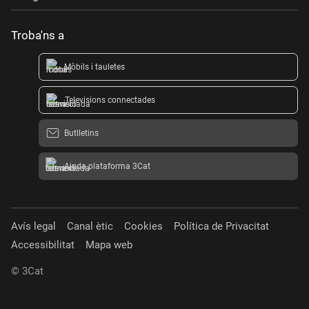
Troba'ns a
Mòbils i tauletes
Televisions connectades
Butlletins
Ajuda plataforma 3Cat
Avís legal
Canal ètic
Cookies
Política de Privacitat
Accessibilitat
Mapa web
© 3Cat