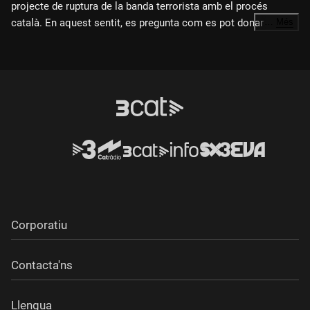
projecte de ruptura de la banda terrorista amb el procés
català. En aquest sentit, es pregunta com es pot donar per
…
Més
acabada ETA si a Catalunya la ruptura està avançant
"seriosament".
Corporatiu
Contacta'ns
Llengua