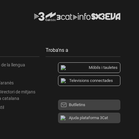
Troba'ns a
de la llengua
Mòbils i tauletes
Televisions connectades
l'aranès
Directori de mitjans
a catalana
Butlletins
til
Ajuda plataforma 3Cat