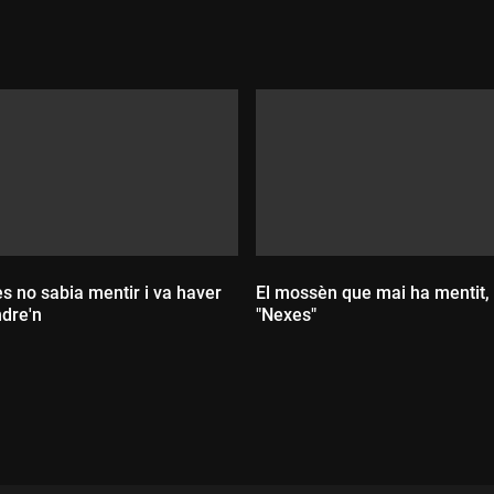
es no sabia mentir i va haver
El mossèn que mai ha mentit, 
ndre'n
"Nexes"
ada:
Durada: