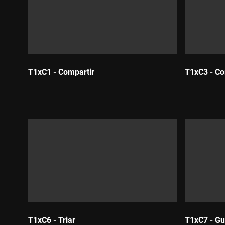
T1xC1 - Compartir
T1xC3 - C
Durada:
Durada:
T1xC6 - Triar
T1xC7 - G