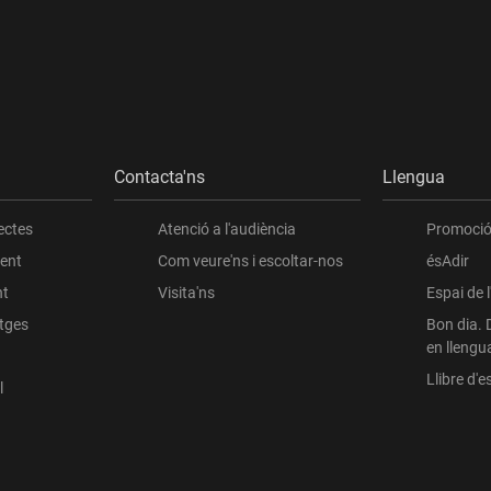
Contacta'ns
Llengua
ectes
Atenció a l'audiència
Promoció 
ient
Com veure'ns i escoltar-nos
ésAdir
nt
Visita'ns
Espai de 
atges
Bon dia. 
en llengu
Llibre d'es
l