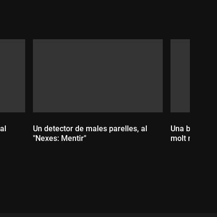
al
Un detector de males parelles, al
Una broma a 
"Nexes: Mentir"
molt malame
Durada:
Durada: