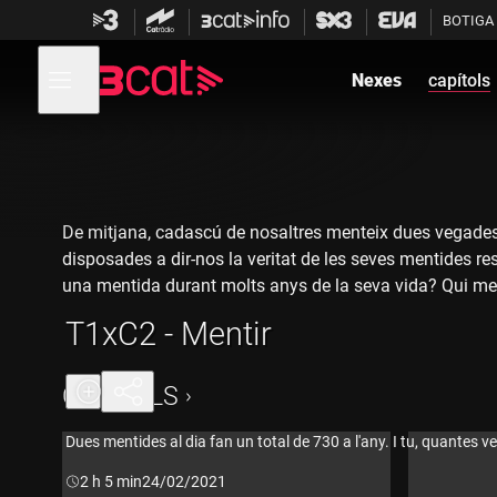
Anar
Anar
BOTIGA
a
al
la
contingut
Obre
navegació
menú
Nexes
capítols
de
principal
navegació
De mitjana, cadascú de nosaltres menteix dues vegades 
disposades a dir-nos la veritat de les seves mentides r
una mentida durant molts anys de la seva vida? Qui ment
jove? El programa promet. No us enganyem.
T1xC2 - Mentir
CAPÍTOLS
Dues mentides al dia fan un total de 730 a l'any. I tu, quantes
Durada:
2 h 5 min
24/02/2021