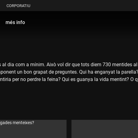
CORPORATIU
més info
al dia com a mínim. Això vol dir que tots diem 730 mentides al
esponent un bon grapat de preguntes. Qui ha enganyat la parella?
iria per no perdre la feina? Qui es guanya la vida mentint? O 
 vegades menteixes?