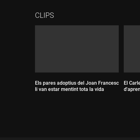
CLIPS
Els pares adoptius del Joan Francesc
El Carl
li van estar mentint tota la vida
d'apre
Durada:
Dur