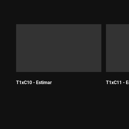
Durada:
Durada:
T1xC10 - Estimar
T1xC11 - E
Durada:
Durada: