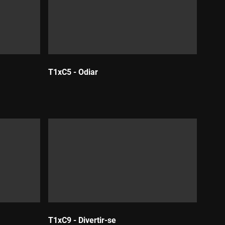
T1xC5 - Odiar
Durada:
T1xC9 - Divertir-se