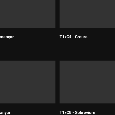
omençar
T1xC4 - Creure
Durada:
uanyar
T1xC8 - Sobreviure