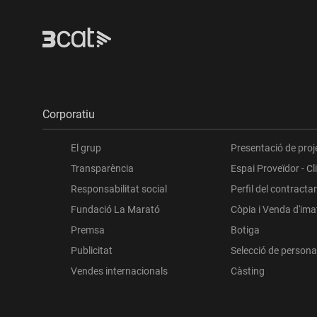
Corporatiu
El grup
Presentació de proj
Transparència
Espai Proveïdor - Cl
Responsabilitat social
Perfil del contracta
Fundació La Marató
Còpia i Venda d'im
Premsa
Botiga
Publicitat
Selecció de persona
Vendes internacionals
Càsting