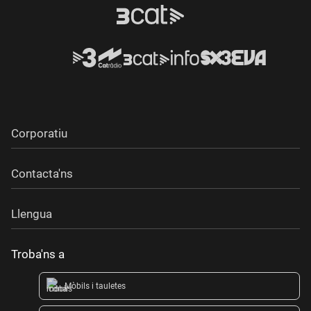
Corporatiu
Contacta'ns
Llengua
Troba'ns a
Mòbils i tauletes