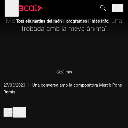
Anar
Anar
Obre
menú
Tots els matins del món
a
al
de
la
contingut
navegació
navegació
Mercè Pons: "Per mi compondre és una
Tots els matins del món
programes
més info
principal
trobada amb la meva ànima"
Durada:
28 min
27/03/2023
Una conversa amb la compositora Mercè Pons
Ramis.