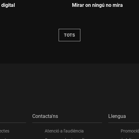
 digital
Mirar on ningú no mira
Durada:
TOTS
Contacta'ns
Llengua
ectes
Atenció a l'audiència
Promoció 