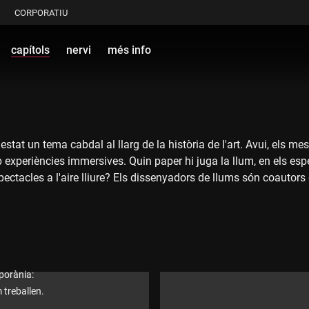
CORPORATIU
capítols
nervi
més info
estat un tema cabdal al llarg de la història de l'art. Avui, els me
amb experiències immersives. Quin paper hi juga la llum, en el
pectacles a l'aire lliure? Els dissenyadors de llums són coautors
xer? En parlem amb Gabriel Paré, meitat de Cube.Bz, Pol Mas de X
mporània:
 treballen.