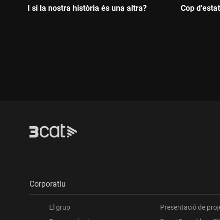
I si la nostra història és una altra?
Cop d'estat
Durada:
Durada:
Corporatiu
El grup
Presentació de proj