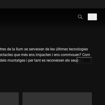
stres de la llum se serveixen de les últimes tecnologies
s espectacles que més ens impacten i ens commouen? Com
 dels muntatges i per tant es reconeixen els seus drets?
…
Més
axàs, d'Oscila Studio i David Giribet, de Calidos, en