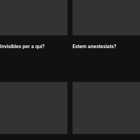
 Invisibles per a qui?
Estem anestesiats?
Durada: