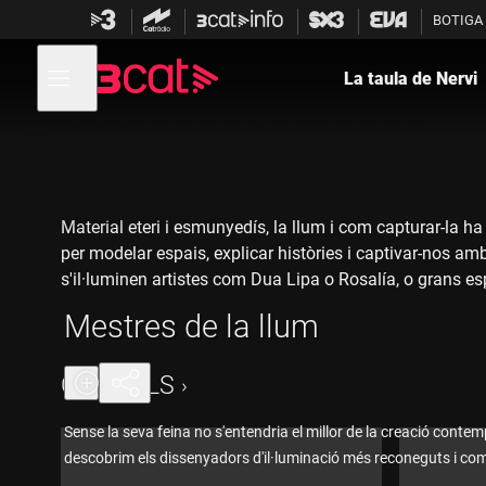
Anar
Anar
BOTIGA
a
al
la
contingut
Obre
navegació
menú
La taula de Nervi
de
principal
navegació
Material eteri i esmunyedís, la llum i com capturar-la ha 
per modelar espais, explicar històries i captivar-nos 
s'il·luminen artistes com Dua Lipa o Rosalía, o grans es
Quins referents nacionals i internacionals hem de conèi
Mestres de la llum
una taula conduïda per Júlia Bertran.
CAPÍTOLS
Sense la seva feina no s'entendria el millor de la creació conte
descobrim els dissenyadors d'il·luminació més reconeguts i com