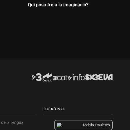
Qui posa fre a la imaginació?
Durada:
Troba'ns a
de la llengua
Mòbils i tauletes