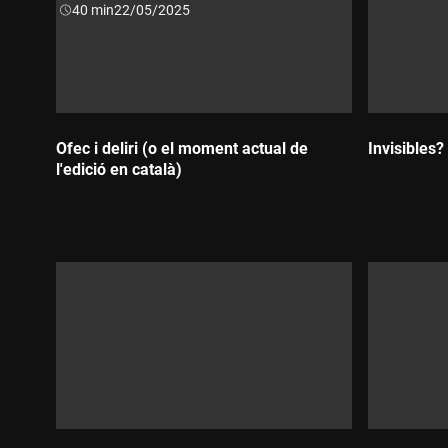
Durada:
40 min
22/05/2025
Ofec i deliri (o el moment actual de
Invisibles?
l'edició en català)
Durada:
Durada: