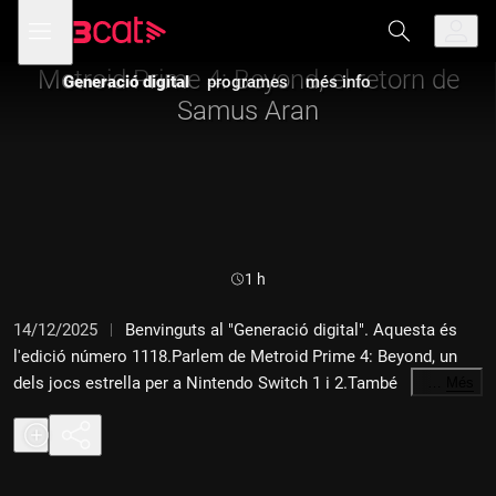
Anar
Anar
Obre
menú
Generació digital
a
al
de
la
contingut
navegació
navegació
Metroid Prime 4: Beyond, el retorn de
Generació digital
programes
més info
principal
Samus Aran
Durada:
1 h
14/12/2025
Benvinguts al "Generació digital". Aquesta és
l'edició número 1118.Parlem de Metroid Prime 4: Beyond, un
dels jocs estrella per a Nintendo Switch 1 i 2.També
…
Més
coneixerem Dispatch i Granblue Fantasy: Relink.