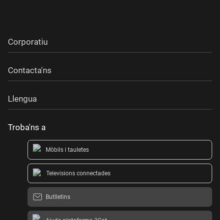
Corporatiu
Contacta'ns
Llengua
Troba'ns a
Mòbils i tauletes
Televisions connectades
Butlletins