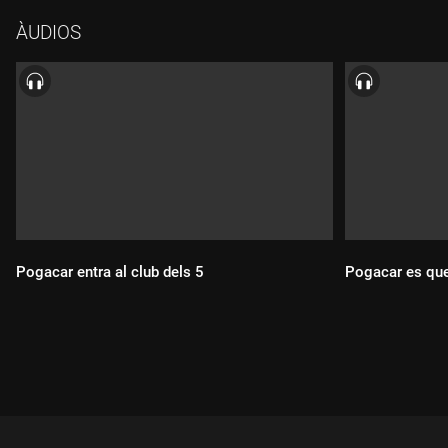
Del Toro i de la victòria de Paula Blasi al Tour dels Pirineus.
ÀUDIOS
Pogacar entra al club dels 5
Pogacar es que
Durada:
Durada: