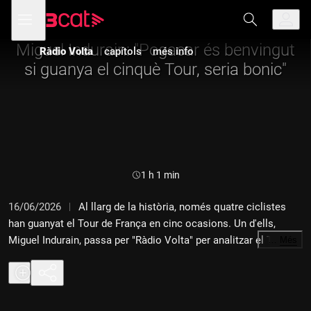
Anar
Anar
Obre
menú
a
al
de
la
contingut
navegació
navegació
Miguel Indurain: "Pogacar és benvingut
Ràdio Volta
capítols
més info
principal
si guanya el cinquè Tour, seria bonic"
Durada:
1 h 1 min
16/06/2026
Al llarg de la història, només quatre ciclistes
han guanyat el Tour de França en cinc ocasions. Un d'ells,
Miguel Indurain, passa per "Ràdio Volta" per analitzar el Tour
…
Més
2026 en què Tadej Pogacar buscarà, justament, afegir-se a
aquest selecte club. A més, entrevista a Aleix Clotet, que
s'estrena al Tour com a cuiner del Caja Rural, i amb Joan
Antoni Flecha, anàlisi del Tour d'Auvergne que ha guanyat Isaac