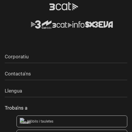
Corporatiu
Contacta'ns
Llengua
Troba'ns a
Mòbils i tauletes