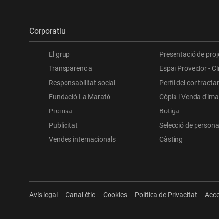
Corporatiu
El grup
Presentació de proj
Transparència
Espai Proveïdor - Cl
Responsabilitat social
Perfil del contracta
Fundació La Marató
Còpia i Venda d'im
Premsa
Botiga
Publicitat
Selecció de persona
Vendes internacionals
Càsting
Avís legal
Canal ètic
Cookies
Política de Privacitat
Acce