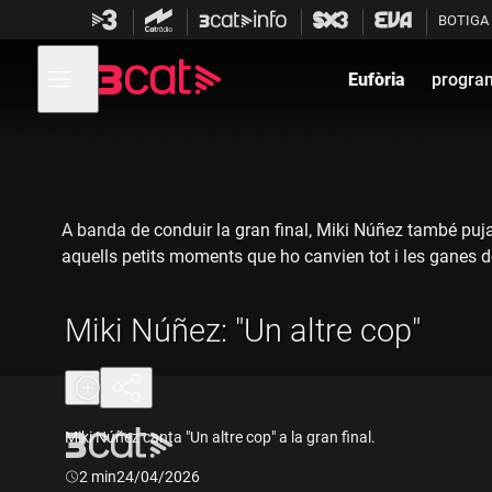
Anar
Anar
BOTIGA
a
al
la
contingut
Obre
navegació
menú
Eufòria
progra
de
principal
navegació
A banda de conduir la gran final, Miki Núñez també puja 
aquells petits moments que ho canvien tot i les ganes de
Miki Núñez: "Un altre cop"
Miki Núñez canta "Un altre cop" a la gran final.
Durada:
2 min
24/04/2026