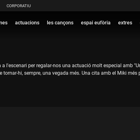
CORPORATIU
mes
actuacions
les cançons
espai eufòria
extres
a l'escenari per regalar-nos una actuació molt especial amb "Un 
 tornar-hi, sempre, una vegada més. Una cita amb el Miki més pro