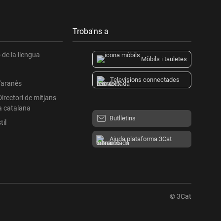
Troba'ns a
de la llengua
Mòbils i tauletes
Televisions connectades
l'aranès
Directori de mitjans
a catalana
Butlletins
til
Ajuda plataforma 3Cat
© 3Cat