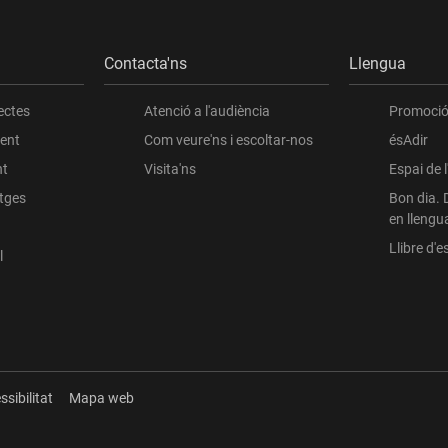
Contacta'ns
Llengua
ectes
Atenció a l'audiència
Promoció 
ient
Com veure'ns i escoltar-nos
ésAdir
nt
Visita'ns
Espai de 
atges
Bon dia. 
en llengu
Llibre d'es
l
ssibilitat
Mapa web