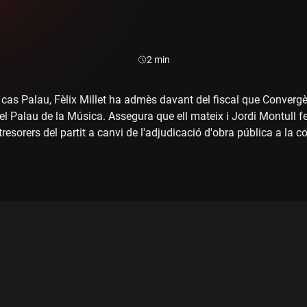
Durada:
2 min
el cas Palau, Fèlix Millet ha admès davant del fiscal que Conver
del Palau de la Música. Assegura que ell mateix i Jordi Montull f
resorers del partit a canvi de l'adjudicació d'obra pública a la c