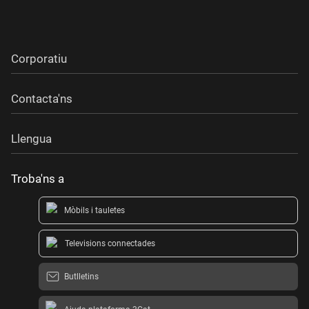
Corporatiu
Contacta'ns
Llengua
Troba'ns a
Mòbils i tauletes
Televisions connectades
Butlletins