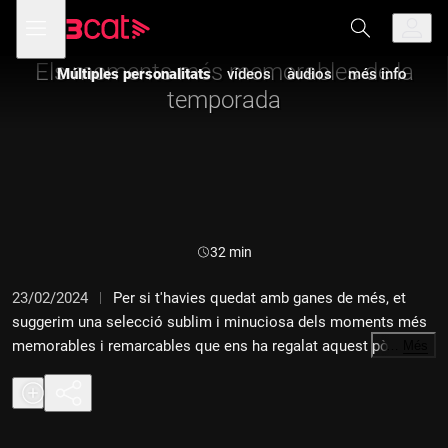
Anar
Anar
Obre
menú
a
al
de
la
contingut
navegació
navegació
Els moments més memorables de la
Múltiples personalitats
vídeos
àudios
més info
principal
temporada
Durada:
32 min
23/02/2024
Per si t'havies quedat amb ganes de més, et
suggerim una selecció sublim i minuciosa dels moments més
memorables i remarcables que ens ha regalat aquest pòdcast i
…
Més
els seus convidats. Arriba la traca final de "Múltiples
Personalitats". Fins a la pròxima! Salut i rotllets de llom. Amb
David Fernández i Juanra Bonet.