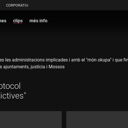
CORPORATIU
mes
clips
més info
tes les administracions implicades i amb el "món okupa" i que fins 
ls ajuntaments, justícia i Mossos
otocol
ictives"