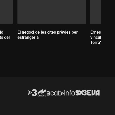
id
El negoci de les cites prèvies per
Ernesto Ekaiz
estrangeria
vincular el re
Torra"
Durada:
Durada: