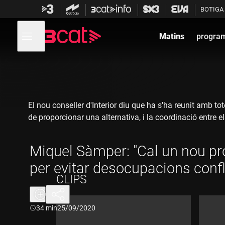
Anar
Anar
BOTIGA
a
al
la
contingut
Obre
navegació
menú
Matins
progra
de
principal
navegació
El nou conseller d'Interior diu que ha s'ha reunit amb to
de proporcionar una alternativa, i la coordinació entre e
Miquel Sàmper: "Cal un nou pr
per evitar desocupacions confl
CLIPS
Durada:
34 min
25/09/2020