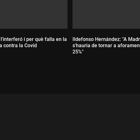
l'interferó i per què falla en la
Ildefonso Hernández: "A Madr
 contra la Covid
s'hauria de tornar a aforaments del
25%"
ada:
Durada: