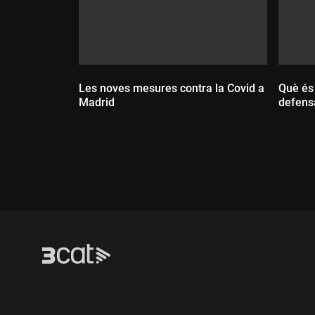
Les noves mesures contra la Covid a
Què és 
Madrid
defensa
Durada:
Dur