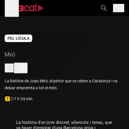
Anar
Anar
Obre
menú
a
al
de
la
contingut
navegació
navegació
principal
Vés a la versió
amb
audiodescripció
de
Miró
PEL·LÍCULA
Miró
La història de Joan Miró, el pintor que va néixer a Catalunya i va
deixar empremta a tot el món.
Durada:
1 h 24 min
La història d'un jove discret, silenciós i tenaç, que
va haver d'emigrar d'una Barcelona grisa i