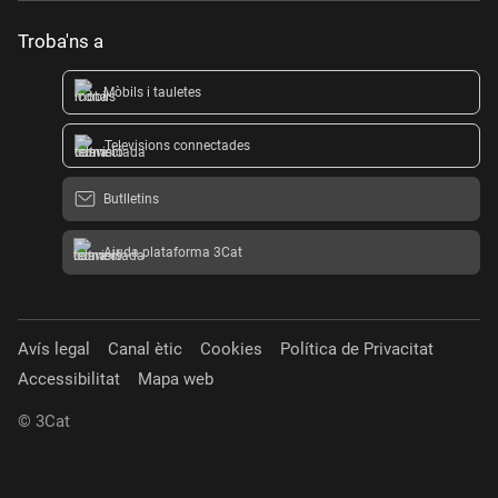
Troba'ns a
Mòbils i tauletes
Televisions connectades
Butlletins
Ajuda plataforma 3Cat
Avís legal
Canal ètic
Cookies
Política de Privacitat
Accessibilitat
Mapa web
© 3Cat