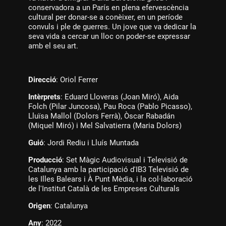
conservadora a un París en plena efervescència
cultural per donar-se a conèixer, en un període
convuls i ple de guerres. Un jove que va dedicar la
seva vida a cercar un lloc on poder-se expressar
amb el seu art.
Direcció
: Oriol Ferrer
Intèrprets
: Eduard Lloveras (Joan Miró), Aida
Folch (Pilar Juncosa), Pau Roca (Pablo Picasso),
Lluïsa Mallol (Dolors Ferrà), Òscar Rabadán
(Miquel Miró) i Mel Salvatierra (Maria Dolors)
Guió
: Jordi Rediu i Lluís Muntada
Producció
: Set Màgic Audiovisual i Televisió de
Catalunya amb la participació d'IB3 Televisió de
les Illes Balears i À Punt Mèdia, i la col·laboració
de l'Institut Català de les Empreses Culturals
Origen
: Catalunya
Any
: 2022