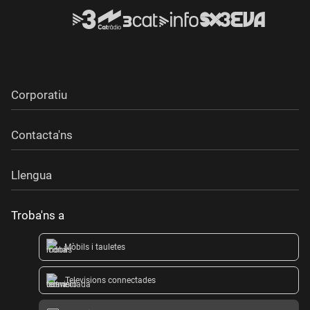
Corporatiu
Contacta'ns
Llengua
Troba'ns a
Mòbils i tauletes
Televisions connectades