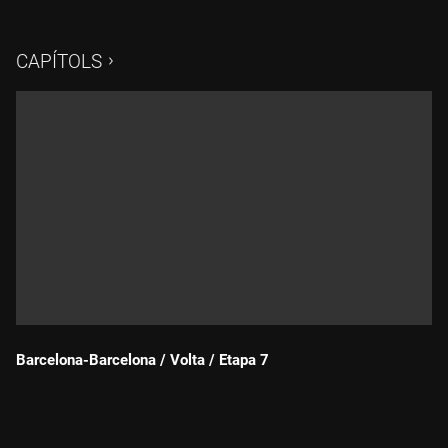
Casots, de 2a categoria, i l'Alt de Begues, de 3a categoria, té
l'arribada a la ciutat de Barcelona. La prova femenina de la
Volta Ciclista a Catalunya deixa enrere les quatre edicions de
CAPÍTOLS
la reVolta com a prova d'un dia i es consolida com a prova
per etapes de categoria internacional UCI 2.1. Els comentaris
són d'Arcadi Alibés i Francesc Sòria, i l'anàlisi tècnica,
d'Alexandra Moreno.
Barcelona-Barcelona / Volta / Etapa 7
Durada: