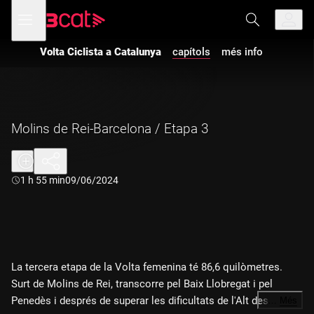
Anar
Anar
Obre
menú
a
al
de
la
contingut
navegació
navegació
Volta Ciclista a Catalunya
capítols
més info
principal
Molins de Rei-Barcelona / Etapa 3
Durada:
1 h 55 min
09/06/2024
La tercera etapa de la Volta femenina té 86,6 quilòmetres.
Surt de Molins de Rei, transcorre pel Baix Llobregat i pel
Penedès i després de superar les dificultats de l'Alt des
…
Més