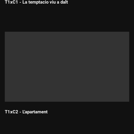
T1xC1 - La temptacio viu a dalt
Durada:
T1xC2 - L'apartament
Durada: