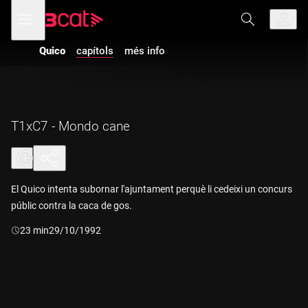
Anar
Anar
Obre
menú
a
al
de
la
contingut
navegació
navegació
Quico
capítols
més info
principal
T1xC7 - Mondo cane
El Quico intenta subornar l'ajuntament perquè li cedeixi un concurs
públic contra la caca de gos.
Durada:
23 min
29/10/1992