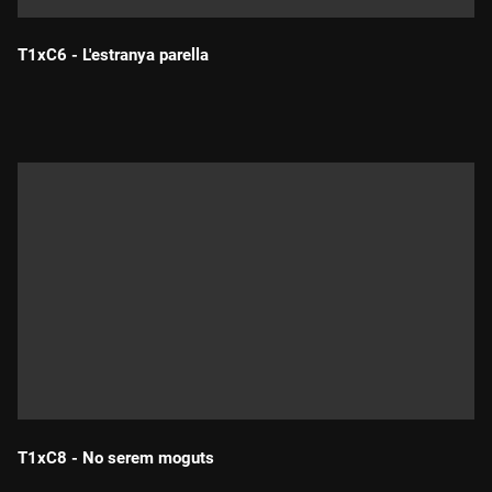
T1xC6 - L'estranya parella
Durada:
T1xC8 - No serem moguts
Durada: