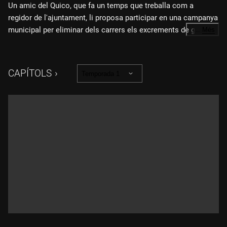
Un amic del Quico, que fa un temps que treballa com a
regidor de l'ajuntament, li proposa participar en una campanya
municipal per eliminar dels carrers els excrements de gos.
…
Més
L'avisa que se sospita de corrupció al concurs, pel que
encoratja el Quico a aprofitar-se'n, però empastifen tota la
situació.
CAPÍTOLS
Temporada 1