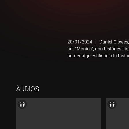
20/01/2024
Daniel Clowes,
art: "Mònica", nou històries l
homenatge estilístic a la histò
de "Mònica" amb la directora e
ÀUDIOS