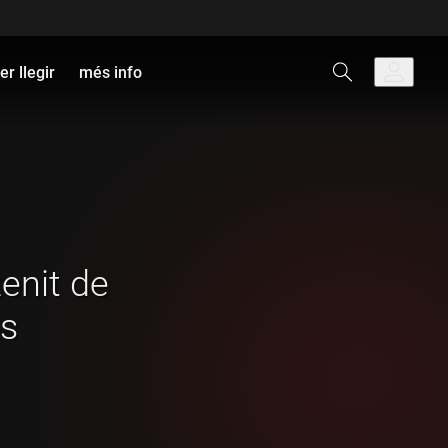
er llegir
més info
zenit de
es