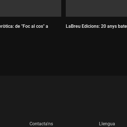
eròtica: de "Foc al cos" a
LaBreu Edicions: 20 anys bate
Durada:
:
Contacta'ns
Llengua