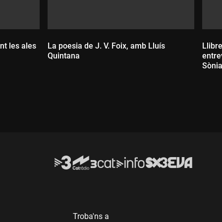
nt les ales
La poesia de J. V. Foix, amb Lluís
Llibr
Quintana
entre
Sòni
Durada:
D
Troba'ns a