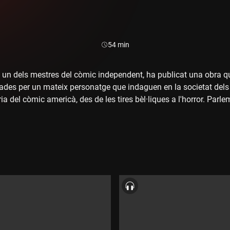
Durada:
54 min
 un dels mestres del còmic independent, ha publicat una obra que
ligades per un mateix personatge que indaguen en la societat dels
ria del còmic americà, des de les tires bèl·liques a l'horror. Parl
ditorial de Finestres, Montserrat Terrones, amb Jordi Puntí i amb