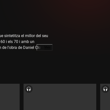
 sintetitza el millor del seu
 60 i els 70 i amb un
em de l'obra de Daniel Clowes i
…
Més
 Adolf Beltran.